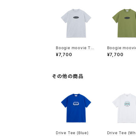
Boogie moovie Tee
Boogie moovi
(Ash)
(Olive)
¥7,700
¥7,700
その他の商品
Drive Tee (Blue)
Drive Tee (Wh