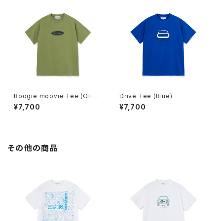
Boogie moovie Tee (Oliv
Drive Tee (Blue)
e)
¥7,700
¥7,700
その他の商品