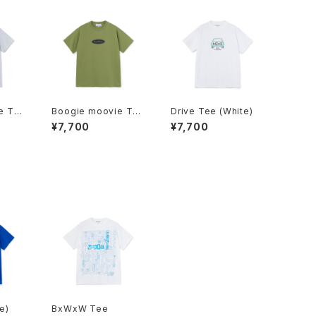
e Tee
Boogie moovie Tee
Drive Tee (White)
(Olive)
¥7,700
¥7,700
e)
BxWxW Tee